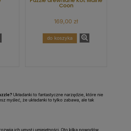
e
Puzzle drewniane Kot Maine
Coon
169,00 zł
do koszyka
uzzle?
Układanki to fantastyczne narzędzie, które nie
esz myśleć, że układanki to tylko zabawa, ale tak
ozwija ich umysł i umiejętności. Oto kilka powodów,