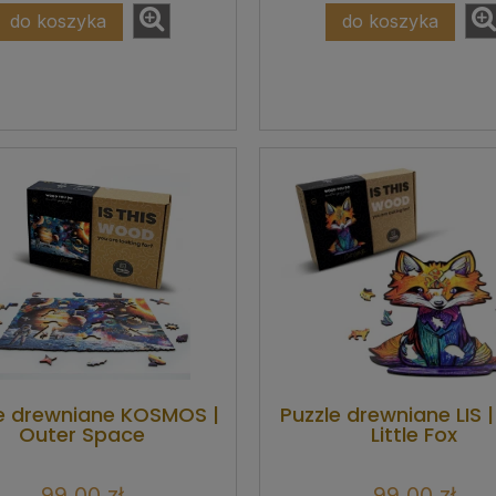
do koszyka
do koszyka
e drewniane KOSMOS |
Puzzle drewniane LIS 
Outer Space
Little Fox
99,00 zł
99,00 zł