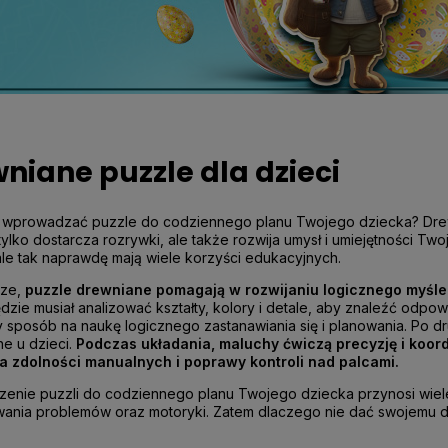
niane puzzle dla dzieci
 wprowadzać puzzle do codziennego planu Twojego dziecka?
Dre
 tylko dostarcza rozrywki, ale także rozwija umysł i umiejętności Tw
le tak naprawdę mają wiele korzyści edukacyjnych.
ze,
puzzle drewniane pomagają
w rozwijaniu logicznego myśle
dzie musiał analizować kształty, kolory i detale, aby znaleźć odpo
 sposób na naukę logicznego zastanawiania się i planowania. Po d
e u dzieci.
Podczas układania, maluchy ćwiczą precyzję i koor
ia zdolności manualnych i poprawy kontroli nad palcami.
nie puzzli do codziennego planu Twojego dziecka przynosi wiele 
ania problemów oraz motoryki. Zatem dlaczego nie dać swojemu 