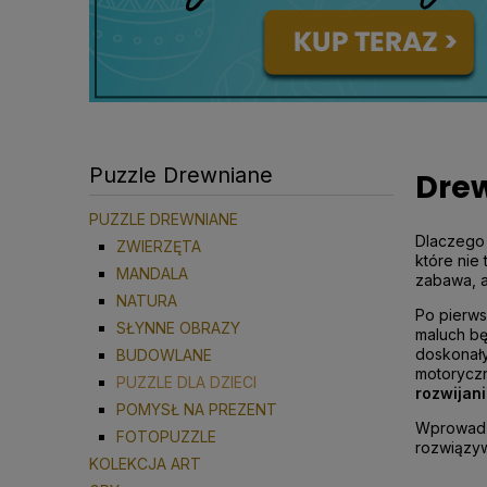
Puzzle Drewniane
Drew
PUZZLE DREWNIANE
Dlaczego
ZWIERZĘTA
które nie
MANDALA
zabawa, a
NATURA
Po pierws
SŁYNNE OBRAZY
maluch bę
doskonały
BUDOWLANE
motoryczn
PUZZLE DLA DZIECI
rozwijan
POMYSŁ NA PREZENT
Wprowadze
FOTOPUZZLE
rozwiązyw
KOLEKCJA ART