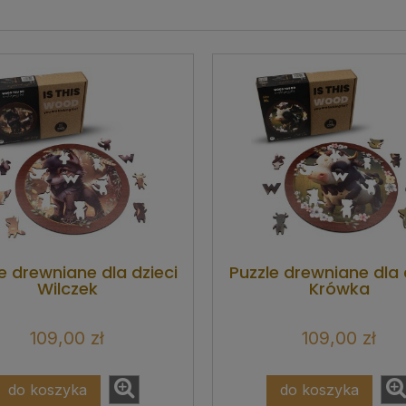
e drewniane dla dzieci
Puzzle drewniane dla 
Wilczek
Krówka
109,00 zł
109,00 zł
do koszyka
do koszyka