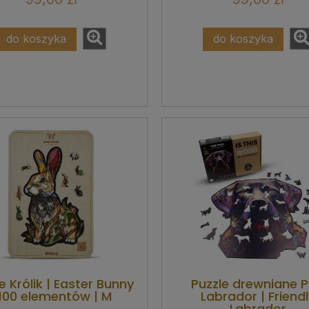
do koszyka
do koszyka
e Królik | Easter Bunny
Puzzle drewniane P
 100 elementów | M
Labrador | Friend
Labrador