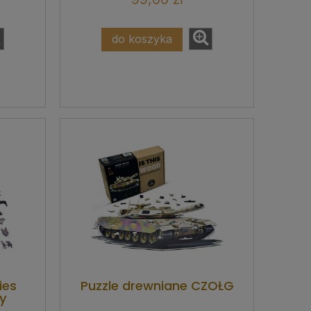
do koszyka
ies
Puzzle drewniane CZOŁG
ly