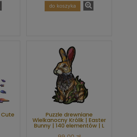
do koszyka
| Cute
Puzzle drewniane
Wielkanocny Królik | Easter
Bunny | 140 elementów | L
99,00 zł