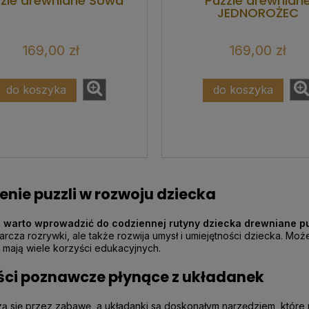
zle drewniane Sowa
Puzzle drewnian
JEDNOROŻEC
169,00 zł
169,00 zł
do koszyka
do koszyka
enie puzzli w rozwoju dziecka
 warto wprowadzić do codziennej rutyny dziecka drewniane p
tarcza rozrywki, ale także rozwija umysł i umiejętności dziecka. Moż
mają wiele korzyści edukacyjnych.
ści poznawcze płynące z układanek
zą się przez zabawę, a układanki są doskonałym narzędziem, które r