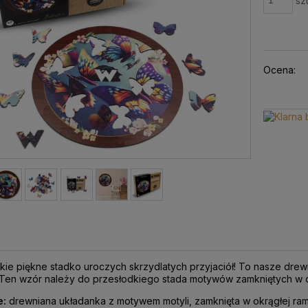
szt
Ocena:
kie piękne stadko uroczych skrzydlatych przyjaciół! To nasze dre
Ten wzór należy do przesłodkiego stada motywów zamkniętych w o
e:
drewniana układanka z motywem motyli, zamknięta w okrągłej ram