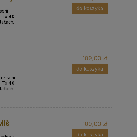
do koszyka
erii
. To
40
ałtach.
109,00 zł
do koszyka
 z serii
. To
40
tałtach.
Miś
109,00 zł
do koszyka
jeden z