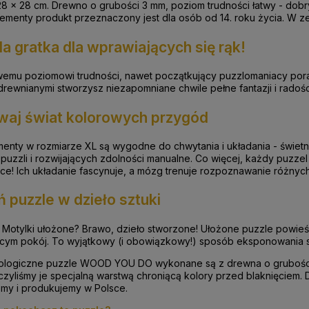
28 x 28 cm. Drewno o grubości 3 mm, poziom trudności łatwy - dob
ementy produkt przeznaczony jest dla osób od 14. roku życia. W ze
da gratka dla wprawiających się rąk!
twemu poziomowi trudności, nawet początkujący puzzlomaniacy por
drewnianymi stworzysz niezapomniane chwile pełne fantazji i radośc
waj świat kolorowych przygód
enty w rozmiarze XL są wygodne do chwytania i układania - świetn
puzzli i rozwijających zdolności manualne. Co więcej, każdy puzzel 
ce! Ich układanie fascynuje, a mózg trenuje rozpoznawanie różnych 
 puzzle w dzieło sztuki
Motylki ułożone? Brawo, dzieło stworzone! Ułożone puzzle powieś 
cym pokój. To wyjątkowy (i obowiązkowy!) sposób eksponowania 
ologiczne puzzle WOOD YOU DO wykonane są z drewna o grubości
zyliśmy je specjalną warstwą chroniącą kolory przed blaknięciem.
emy i produkujemy w Polsce.