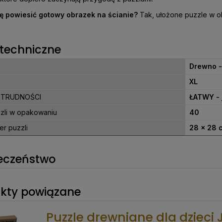
ię powiesić gotowy obrazek na ścianie?
Tak, ułożone puzzle w ok
techniczne
Drewno -
XL
 TRUDNOŚCI
ŁATWY - 
zzli w opakowaniu
40
er puzzli
28 x 28 
eczeństwo
kty powiązane
Puzzle drewniane dla dzieci 