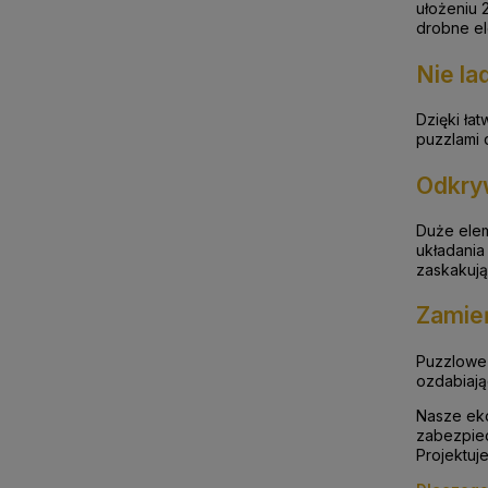
ułożeniu 
drobne el
Nie la
Dzięki ła
puzzlami 
Odkry
Duże elem
układania 
zaskakują
Zamień
Puzzlowe 
ozdabiają
Nasze ek
zabezpiec
Projektuj