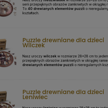
serii przepięknych obrazów zamknietych w okrągłej r
To
40 drewianych elementów puzzli
o nieregularn
kształtach.
Puzzle drewniane dla dzieci
Wilczek
Nasz uroczy
wilczek
w rozmiarze 28x28 cm to jeden 
przepięknych obrazów zamknietych w okrągłej ramie
drewianych elementów puzzli
o nieregularnych ksz
Puzzle drewniane dla dzieci
Leniwiec
Nasz uroczy
leniwiec
w rozmiarze 28x28 cm to jeden