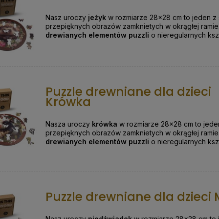
Nasz uroczy
jeżyk
w rozmiarze 28x28 cm to jeden z s
przepięknych obrazów zamknietych w okrągłej ramie
drewianych elementów puzzli
o nieregularnych kszt
Puzzle drewniane dla dzieci
Krówka
Nasza uroczy
krówka
w rozmiarze 28x28 cm to jeden
przepięknych obrazów zamknietych w okrągłej ramie
drewianych elementów puzzli
o nieregularnych ksz
Puzzle drewniane dla dzieci 
Nasz uroczy
niedźwiadek
w rozmiarze 28x28 cm to 