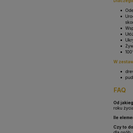
Dlaczego
Ode
Uro
sko
Wsp
Ułó
Ukr
Żyw
100
W zestaw
dre
pud
FAQ
Od jakieg
roku życia
Ile elem
Czy to d
dla osób,