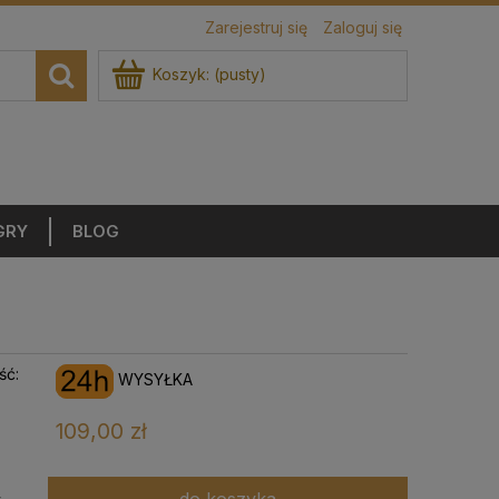
Zarejestruj się
Zaloguj się
Koszyk:
(pusty)
GRY
BLOG
ść:
WYSYŁKA
109,00 zł
do koszyka