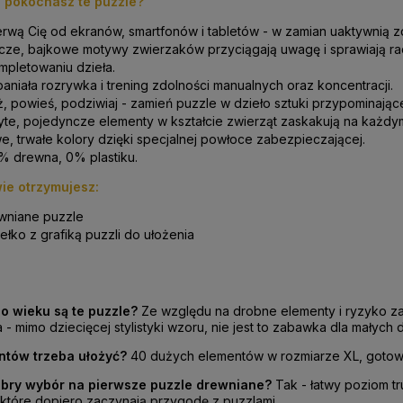
 pokochasz te puzzle?
rwą Cię od ekranów, smartfonów i tabletów - w zamian uaktywnią 
cze, bajkowe motywy zwierzaków przyciągają uwagę i sprawiają ra
mpletowaniu dzieła.
aniała rozrywka i trening zdolności manualnych oraz koncentracji.
ż, powieś, podziwiaj - zamień puzzle w dzieło sztuki przypominają
yte, pojedyncze elementy w kształcie zwierząt zaskakują na każdym
e, trwałe kolory dzięki specjalnej powłoce zabezpieczającej.
% drewna, 0% plastiku.
ie otrzymujesz:
wniane puzzle
ełko z grafiką puzzli do ułożenia
o wieku są te puzzle?
Ze względu na drobne elementy i ryzyko zad
 - mimo dziecięcej stylistyki wzoru, nie jest to zabawka dla małych d
entów trzeba ułożyć?
40 dużych elementów w rozmiarze XL, gotow
obry wybór na pierwsze puzzle drewniane?
Tak - łatwy poziom tr
 które dopiero zaczynają przygodę z puzzlami.