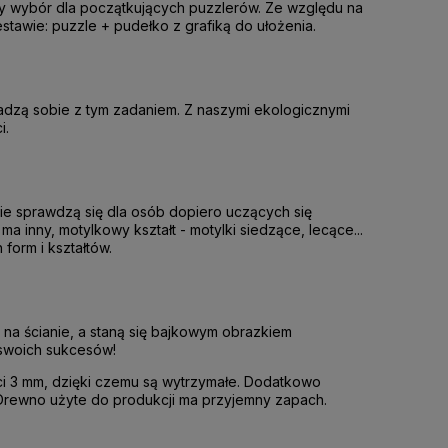
ry wybór dla początkujących puzzlerów. Ze względu na
stawie: puzzle + pudełko z grafiką do ułożenia.
adzą sobie z tym zadaniem. Z naszymi ekologicznymi
i.
ie sprawdzą się dla osób dopiero uczących się
ma inny, motylkowy kształt - motylki siedzące, lecące...
form i kształtów.
na ścianie, a staną się bajkowym obrazkiem
swoich sukcesów!
 3 mm, dzięki czemu są wytrzymałe. Dodatkowo
 Drewno użyte do produkcji ma przyjemny zapach.