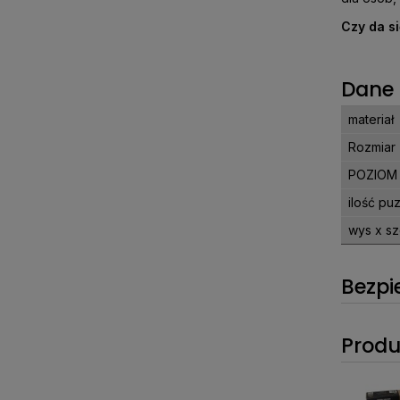
Czy da s
Dane 
materiał
Rozmiar
POZIOM
ilość pu
wys x sz
Bezpi
Produ