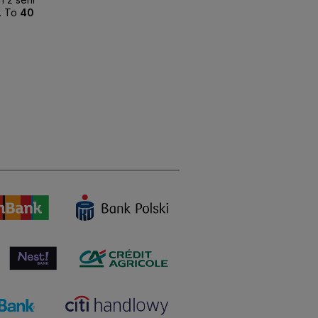
. To
40