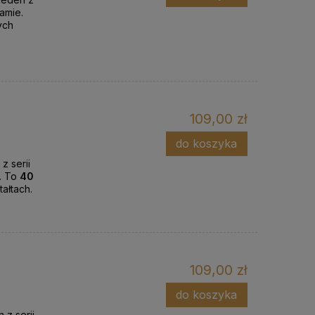
amie.
ych
109,00 zł
do koszyka
z serii
. To
40
tałtach.
109,00 zł
do koszyka
 z serii