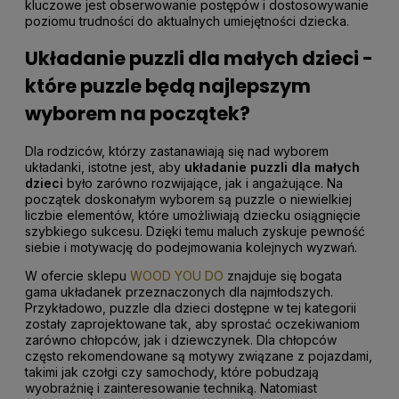
kluczowe jest obserwowanie postępów i dostosowywanie
poziomu trudności do aktualnych umiejętności dziecka.
Układanie puzzli dla małych dzieci -
które puzzle będą najlepszym
wyborem na początek?
Dla rodziców, którzy zastanawiają się nad wyborem
układanki, istotne jest, aby
układanie puzzli dla małych
dzieci
było zarówno rozwijające, jak i angażujące. Na
początek doskonałym wyborem są puzzle o niewielkiej
liczbie elementów, które umożliwiają dziecku osiągnięcie
szybkiego sukcesu. Dzięki temu maluch zyskuje pewność
siebie i motywację do podejmowania kolejnych wyzwań.
W ofercie sklepu
WOOD YOU DO
znajduje się bogata
gama układanek przeznaczonych dla najmłodszych.
Przykładowo, puzzle dla dzieci dostępne w tej kategorii
zostały zaprojektowane tak, aby sprostać oczekiwaniom
zarówno chłopców, jak i dziewczynek. Dla chłopców
często rekomendowane są motywy związane z pojazdami,
takimi jak czołgi czy samochody, które pobudzają
wyobraźnię i zainteresowanie techniką. Natomiast