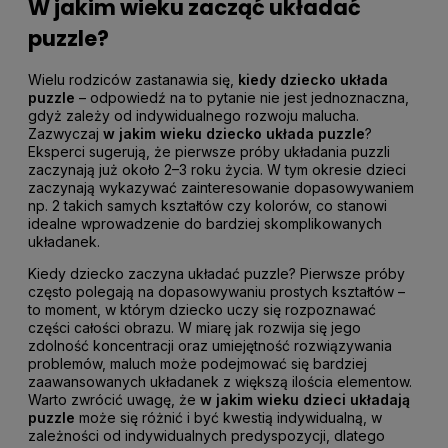
W jakim wieku zacząć układać
puzzle?
Wielu rodziców zastanawia się,
kiedy dziecko układa
puzzle
– odpowiedź na to pytanie nie jest jednoznaczna,
gdyż zależy od indywidualnego rozwoju malucha.
Zazwyczaj
w jakim wieku dziecko układa puzzle
?
Eksperci sugerują, że pierwsze próby układania puzzli
zaczynają już około 2–3 roku życia. W tym okresie dzieci
zaczynają wykazywać zainteresowanie dopasowywaniem
np. 2 takich samych kształtów czy kolorów, co stanowi
idealne wprowadzenie do bardziej skomplikowanych
układanek.
Kiedy dziecko zaczyna układać puzzle? Pierwsze próby
często polegają na dopasowywaniu prostych kształtów –
to moment, w którym dziecko uczy się rozpoznawać
części całości obrazu. W miarę jak rozwija się jego
zdolność koncentracji oraz umiejętność rozwiązywania
problemów, maluch może podejmować się bardziej
zaawansowanych układanek z większą ilościa elementow.
Warto zwrócić uwagę, że
w jakim wieku dzieci układają
puzzle
może się różnić i być kwestią indywidualną, w
zależności od indywidualnych predyspozycji, dlatego