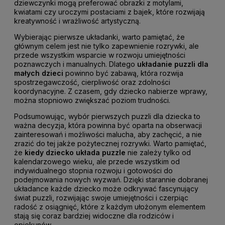
dziewczynki mogą preferować obrazki z motylami,
kwiatami czy uroczymi postaciami z bajek, które rozwijają
kreatywność i wrażliwość artystyczną.
Wybierając pierwsze układanki, warto pamiętać, że
głównym celem jest nie tylko zapewnienie rozrywki, ale
przede wszystkim wsparcie w rozwoju umiejętności
poznawczych i manualnych. Dlatego
układanie puzzli dla
małych dzieci
powinno być zabawą, która rozwija
spostrzegawczość, cierpliwość oraz zdolności
koordynacyjne. Z czasem, gdy dziecko nabierze wprawy,
można stopniowo zwiększać poziom trudności.
Podsumowując, wybór pierwszych puzzli dla dziecka to
ważna decyzja, która powinna być oparta na obserwacji
zainteresowań i możliwości malucha, aby zachęcić, a nie
zrazić do tej jakże pożytecznej rozrywki. Warto pamiętać,
że
kiedy dziecko układa puzzle
nie zależy tylko od
kalendarzowego wieku, ale przede wszystkim od
indywidualnego stopnia rozwoju i gotowości do
podejmowania nowych wyzwań. Dzięki starannie dobranej
układance każde dziecko może odkrywać fascynujący
świat puzzli, rozwijając swoje umiejętności i czerpiąc
radość z osiągnięć, które z każdym ułożonym elementem
stają się coraz bardziej widoczne dla rodziców i
opiekunów.