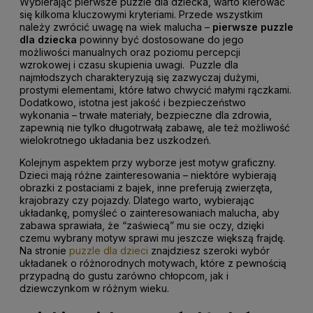
Wybierając pierwsze puzzle dla dziecka, warto kierować
się kilkoma kluczowymi kryteriami. Przede wszystkim
należy zwrócić uwagę na wiek malucha –
pierwsze puzzle
dla dziecka
powinny być dostosowane do jego
możliwości manualnych oraz poziomu percepcji
wzrokowej i czasu skupienia uwagi. Puzzle dla
najmłodszych charakteryzują się zazwyczaj dużymi,
prostymi elementami, które łatwo chwycić małymi rączkami.
Dodatkowo, istotna jest jakość i bezpieczeństwo
wykonania – trwałe materiały, bezpieczne dla zdrowia,
zapewnią nie tylko długotrwałą zabawę, ale też możliwość
wielokrotnego układania bez uszkodzeń.
Kolejnym aspektem przy wyborze jest motyw graficzny.
Dzieci mają różne zainteresowania – niektóre wybierają
obrazki z postaciami z bajek, inne preferują zwierzęta,
krajobrazy czy pojazdy. Dlatego warto, wybierając
układankę, pomyśleć o zainteresowaniach malucha, aby
zabawa sprawiała, że “zaświecą” mu sie oczy, dzięki
czemu wybrany motyw sprawi mu jeszcze większą frajdę.
Na stronie
puzzle dla dzieci
znajdziesz szeroki wybór
układanek o różnorodnych motywach, które z pewnością
przypadną do gustu zarówno chłopcom, jak i
dziewczynkom w różnym wieku.