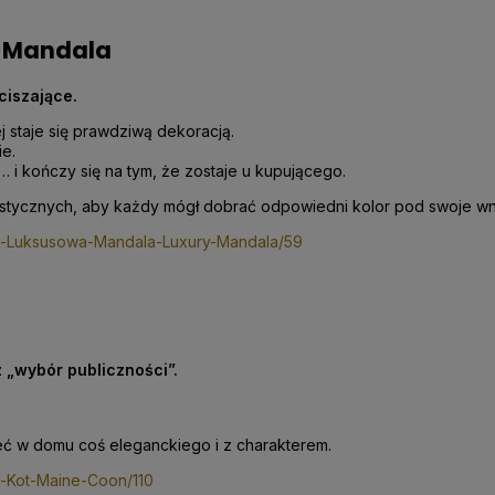
y Mandala
ciszające.
j staje się prawdziwą dekoracją.
ie.
… i kończy się na tym, że zostaje u kupującego.
stycznych, aby każdy mógł dobrać odpowiedni kolor pod swoje wn
ne-Luksusowa-Mandala-Luxury-Mandala/59
z „wybór publiczności”.
 mieć w domu coś eleganckiego i z charakterem.
e-Kot-Maine-Coon/110