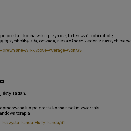
 po prostu… kocha wilki i przyrodę, to ten wzór robi robotę.
ają tę symbolikę: siła, odwaga, niezależność. Jeden z naszych pier
le-drewniane-Wilk-Above-Average-Wolf/38
da
 listy zadań.
zepracowana lub po prostu kocha słodkie zwierzaki.
pandowa terapia.
-Puszysta-Panda-Fluffy-Panda/61