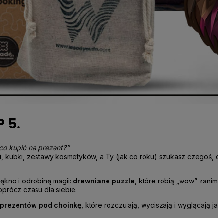
 5.
 co kupić na prezent?”
tki, kubki, zestawy kosmetyków, a Ty (jak co roku) szukasz czegoś
iękno i odrobinę magii:
drewniane puzzle
, które robią „wow” zanim
oprócz czasu dla siebie.
 prezentów pod choinkę
, które rozczulają, wyciszają i wyglądają ja