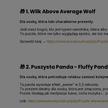
🎁
1. Wilk Above Average Wolf
Dla osoby, która lubi charakterne prezenty.
Jeśli masz kogoś, kto jest typem samotnika, lidera albo
To puzzle, które nie tylko wyglądają epicko, ale też m
Sprawdź tutaj →
https://www.woodyoudo.pl/pl/p/Puzz
🎁 2. Puszysta Panda - Fluffy Pan
Dla osoby, która potrzebuje relaksu zamiast kolejnej
Ta panda wywołuje efekt „awww” w 0,3 sekundy.
To prezent idealny dla osoby, która jest zmęczona, pr
Puzzle działają jak medytacja: kawa, cicha muzyka i… 
Link:
https://www.woodyoudo.pl/pl/p/Puzzle-drewniane