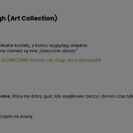
gh (Art Collection)
ikalne kształty, a kolory wyglądają obłędnie.
pne również są inne „klasyczne obrazy”
e-SLONECZNIKI-Vincent-van-Gogh-Art-Collection/88
sobie
, która ma dobry gust, lubi wyjątkowe rzeczy i doceni czas ty
 często na ścianę.