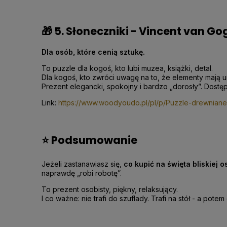
🎁 5. Słoneczniki - Vincent van Go
Dla osób, które cenią sztukę.
To puzzle dla kogoś, kto lubi muzea, książki, detal.
Dla kogoś, kto zwróci uwagę na to, że elementy mają un
Prezent elegancki, spokojny i bardzo „dorosły”. Dostę
Link:
https://www.woodyoudo.pl/pl/p/Puzzle-drewnian
⭐
Podsumowanie
Jeżeli zastanawiasz się,
co kupić na święta bliskiej o
naprawdę „robi robotę”.
To prezent osobisty, piękny, relaksujący.
I co ważne: nie trafi do szuflady. Trafi na stół - a potem