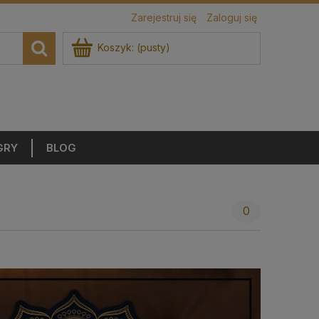
Zarejestruj się
Zaloguj się
Koszyk:
(pusty)
GRY
BLOG
0