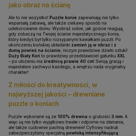
jako obraz na ścianę
Ale to nie wszystko!
Puzzle konie
zapewniają nie tylko
wspaniałą zabawę, ale także ciekawy sposób na
udekorowanie domu. Wyobraź sobie, jak goście reagują,
gdy zobaczą na Twojej ścianie majestatycznego konia,
który kiedyś był tylko rozsypanymi kawałkami puzzli.
Po
ukończeniu końskiej układanki
zamień ją w obraz i z
dumą
powieś na ścianie
, niczym prawdziwe dzieło sztuki!
Duży Biały Koń
to prawdziwy przedstawiciel gatunku
XXL
– po ułożeniu ma
średnicę prawie 40 cm
! Swoją gracją i
majestatem zachwyci każdego, a wnętrzu nada oryginalny
charakter!
Z miłości do kreatywności, w
najwyższej jakości – drewniane
puzzle o koniach
Puzzle wykonane są ze
100% drewna
o grubości
3 mm
. A
więc są nie tylko wyjątkowo trwałe i odporne na złamania,
ale także cudownie pachną drewnem! Cyfrowy nadruk
zabezpieczyliśmy specjalną
powłoką intensyfikującą