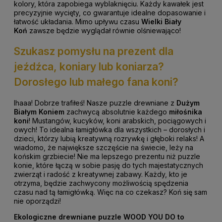
kolory, która zapobiega wyblaknięciu.
Każdy kawałek jest
precyzyjnie wycięty, co gwarantuje idealne dopasowanie i
łatwość układania.
Mimo upływu czasu
Wielki Biały
Koń
zawsze będzie wyglądał równie olśniewająco!
Szukasz pomysłu na prezent dla
jeźdźca, koniary lub koniarza?
Dorosłego lub małego fana koni?
Ihaaa! Dobrze trafiłeś! Nasze puzzle drewniane z
Dużym
Białym Koniem
zachwycą absolutnie każdego
miłośnika
koni
! Mustangów, kucyków, koni arabskich, pociągowych i
owych! To idealna łamigłówka dla wszystkich – dorosłych i
dzieci, którzy lubią kreatywną rozrywkę i głęboki relaks! A
wiadomo, że największe szczęście na świecie, leży na
końskim grzbiecie!
Nie ma lepszego prezentu niż puzzle
konie, które łączą w sobie pasję do tych majestatycznych
zwierząt i radość z kreatywnej zabawy. Każdy, kto je
otrzyma, będzie zachwycony możliwością spędzenia
czasu nad tą łamigłówką.
Więc na co czekasz? Koń się sam
nie oporządzi!
Ekologiczne drewniane puzzle
WOOD YOU DO
to