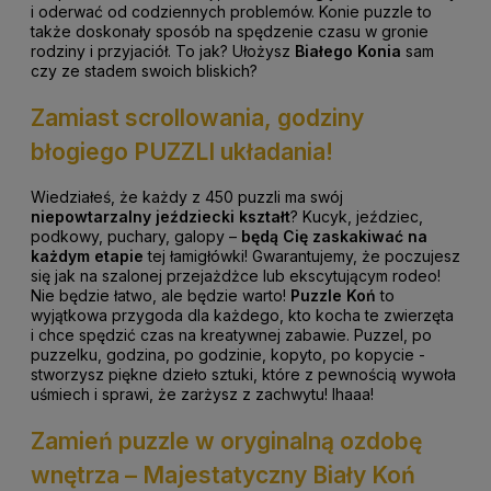
i oderwać od codziennych problemów. Konie puzzle to
także doskonały sposób na spędzenie czasu w gronie
rodziny i przyjaciół.
To jak? Ułożysz
Białego Konia
sam
czy ze stadem swoich bliskich?
Zamiast scrollowania, godziny
błogiego PUZZLI układania!
Wiedziałeś, że każdy z 450 puzzli ma swój
niepowtarzalny jeździecki kształt
? Kucyk, jeździec,
podkowy, puchary, galopy –
będą Cię zaskakiwać na
każdym etapie
tej łamigłówki! Gwarantujemy, że poczujesz
się jak na szalonej przejażdżce lub ekscytującym rodeo!
Nie będzie łatwo, ale będzie warto!
Puzzle Koń
to
wyjątkowa przygoda dla każdego, kto kocha te zwierzęta
i chce spędzić czas na kreatywnej zabawie.
Puzzel, po
puzzelku, godzina, po godzinie, kopyto, po kopycie -
stworzysz piękne dzieło sztuki, które z pewnością wywoła
uśmiech i sprawi, że zarżysz z zachwytu! Ihaaa!
Zamień puzzle w oryginalną ozdobę
wnętrza – Majestatyczny Biały Koń