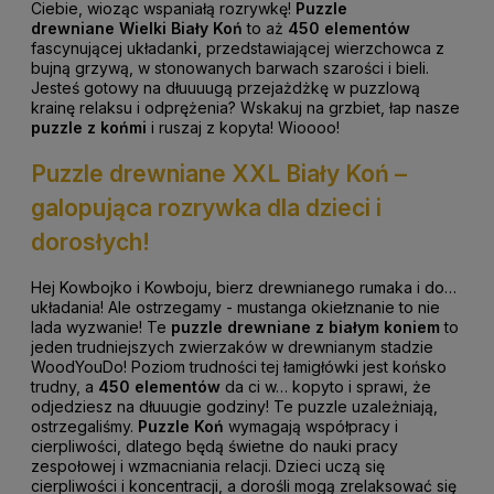
Ciebie, wioząc wspaniałą rozrywkę!
Puzzle
drewniane
Wielki Biały Koń
to aż
450 elementów
fascynującej układank
i
, przedstawiającej wierzchowca z
bujną grzywą, w stonowanych barwach szarości i bieli.
Jesteś gotowy na dłuuuugą przejażdżkę w puzzlową
krainę relaksu i odprężenia? Wskakuj na grzbiet, łap nasze
puzzle z końmi
i ruszaj z kopyta! Wioooo!
Puzzle drewniane XXL Biały Koń –
galopująca rozrywka dla dzieci i
dorosłych!
Hej Kowbojko i Kowboju, bierz drewnianego rumaka i do…
układania! Ale ostrzegamy - mustanga okiełznanie to nie
lada wyzwanie! Te
puzzle drewniane z białym koniem
to
jeden trudniejszych zwierzaków w drewnianym stadzie
WoodYouDo! Poziom trudności tej łamigłówki jest końsko
trudny, a
450 elementów
da ci w… kopyto i sprawi, że
odjedziesz na dłuuugie godziny! Te puzzle uzależniają,
ostrzegaliśmy.
Puzzle Koń
wymagają współpracy i
cierpliwości, dlatego będą świetne do nauki pracy
zespołowej i wzmacniania relacji. Dzieci uczą się
cierpliwości i koncentracji, a dorośli mogą zrelaksować się