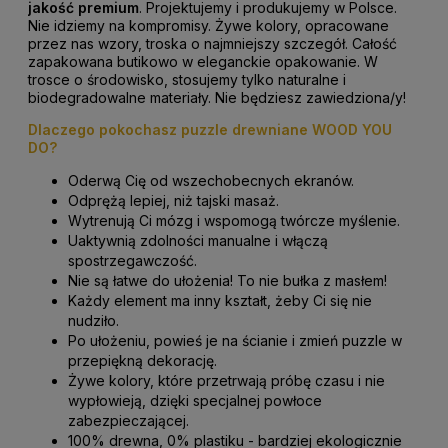
jakość premium
. Projektujemy i produkujemy w Polsce.
Nie idziemy na kompromisy. Żywe kolory, opracowane
przez nas wzory, troska o najmniejszy szczegół. Całość
zapakowana butikowo w eleganckie opakowanie. W
trosce o środowisko, stosujemy tylko naturalne i
biodegradowalne materiały. Nie będziesz zawiedziona/y!
Dlaczego pokochasz puzzle drewniane WOOD YOU
DO?
Oderwą Cię od wszechobecnych ekranów.
Odprężą lepiej, niż tajski masaż.
Wytrenują Ci mózg i wspomogą twórcze myślenie.
Uaktywnią zdolności manualne i włączą
spostrzegawczość.
Nie są łatwe do ułożenia! To nie bułka z masłem!
Każdy element ma inny kształt, żeby Ci się nie
nudziło.
Po ułożeniu, powieś je na ścianie i zmień puzzle w
przepiękną dekorację.
Żywe kolory, które przetrwają próbę czasu i nie
wypłowieją, dzięki specjalnej powłoce
zabezpieczającej.
100% drewna, 0% plastiku - bardziej ekologicznie