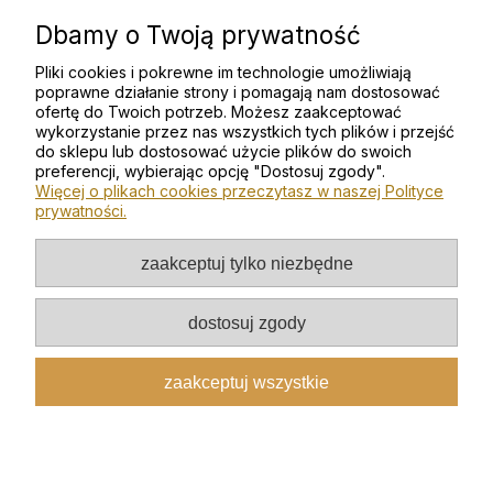
Dbamy o Twoją prywatność
Pliki cookies i pokrewne im technologie umożliwiają
poprawne działanie strony i pomagają nam dostosować
ofertę do Twoich potrzeb. Możesz zaakceptować
KOLEKCJE
wykorzystanie przez nas wszystkich tych plików i przejść
do sklepu lub dostosować użycie plików do swoich
preferencji, wybierając opcję "Dostosuj zgody".
Pomoc
Więcej o plikach cookies przeczytasz w naszej Polityce
prywatności.
Moje konto
zaakceptuj tylko niezbędne
Płatności i dostawa
dostosuj zgody
Informacje
zaakceptuj wszystkie
O nas
pokaż pełną wersję strony