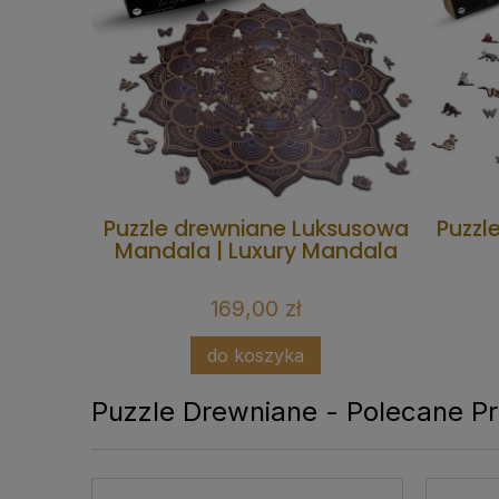
 | Above
Puzzle drewniane Luksusowa
Puzzl
f
Mandala | Luxury Mandala
169,00 zł
do koszyka
Puzzle Drewniane - Polecane P