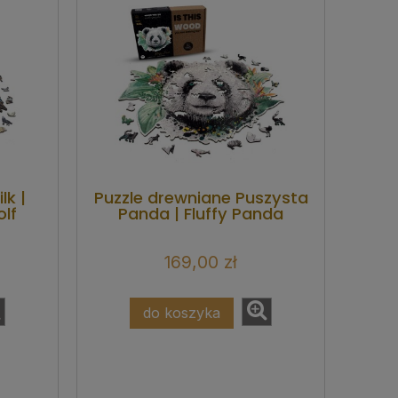
lk |
Puzzle drewniane Puszysta
lf
Panda | Fluffy Panda
169,00 zł
do koszyka