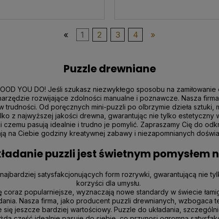
«
1
2
3
4
»
Puzzle drewniane
OD YOU DO! Jeśli szukasz niezwykłego sposobu na zamiłowanie do p
 narzędzie rozwijające zdolności manualne i poznawcze.
Nasza firma
rudności. Od poręcznych mini-puzzli po olbrzymie dzieła sztuki, m
 z najwyższej jakości drewna, gwarantując nie tylko estetyczny w
 czemu pasują idealnie i trudno je pomylić.
Zapraszamy Cię do odkr
ają na Ciebie godziny kreatywnej zabawy i niezapomnianych dośw
ładanie puzzli jest świetnym pomysłem 
najbardziej satysfakcjonujących form rozrywki, gwarantującą nie ty
korzyści dla umysłu.
ię coraz popularniejsze, wyznaczają nowe standardy w świecie łamigł
ładania. Nasza firma, jako producent puzzli drewnianych, wzbogaca
 się jeszcze bardziej wartościowy. Puzzle do układania, szczegól
 każda część idealnie pasuje do siebie, co przynosi ogromną satysf