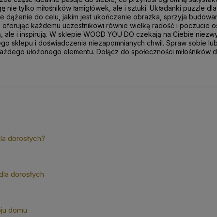
 nie tylko miłośników łamigłówek, ale i sztuki. Układanki puzzle 
e dążenie do celu, jakim jest ukończenie obrazka, sprzyja budowani
 oferując każdemu uczestnikowi równie wielką radość i poczucie o
ią, ale i inspirują. W sklepie WOOD YOU DO czekają na Ciebie niez
 sklepu i doświadczenia niezapomnianych chwil. Spraw sobie lub b
i z każdego ułożonego elementu. Dołącz do społeczności miłośnikó
la dorosłych?
dla dorosłych
oju domu