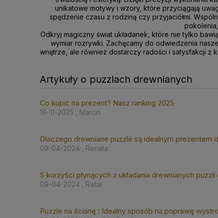
unikatowe motywy i wzory, które przyciągają uwagę
spędzenie czasu z rodziną czy przyjaciółmi. Wspóln
pokolenia,
Odkryj magiczny świat układanek, które nie tylko baw
wymiar rozrywki. Zachęcamy do odwiedzenia naszego
wnętrze, ale również dostarczy radości i satysfakcj
Artykuły o puzzlach drewnianych
Co kupić na prezent? Nasz ranking 2025
19-11-2025 , Marcin
Dlaczego drewniane puzzle są idealnym prezentem d
09-04-2024 , Renata
5 korzyści płynących z układania drewnianych puzzli 
09-04-2024 , Rafał
Puzzle na ścianę : Idealny sposób na poprawę wystr