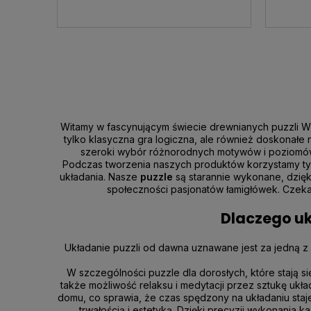
Witamy w fascynującym świecie drewnianych puzzli WO
tylko klasyczna gra logiczna, ale również doskonałe
szeroki wybór różnorodnych motywów i poziomów t
Podczas tworzenia naszych produktów korzystamy tylko
układania. Nasze
puzzle
są starannie wykonane, dzięki
społeczności pasjonatów łamigłówek. Czek
Dlaczego uk
Układanie puzzli od dawna uznawane jest za jedną z 
W szczególności puzzle dla dorosłych, które stają s
także możliwość relaksu i medytacji przez sztukę uk
domu, co sprawia, że czas spędzony na układaniu staje
trwałością i estetyką. Dzięki precyzji wykonania