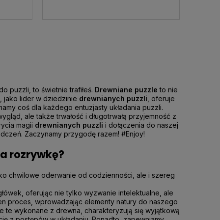
uzzli, to świetnie trafiłeś.
Drewniane puzzle
to nie
, jako lider w dziedzinie
drewnianych puzzli
, oferuje
amy coś dla każdego entuzjasty układania puzzli.
ygląd, ale także trwałość i długotrwałą przyjemność z
ycia magii
drewnianych puzzli
i dołączenia do naszej
iadczeń. Zaczynamy przygodę razem!
#Enjoy!
na rozrywkę?
lko chwilowe oderwanie od codzienności, ale i szereg
ówek, oferując nie tylko wyzwanie intelektualne, ale
 ten proces, wprowadzając elementy natury do naszego
nie te wykonane z drewna, charakteryzują się wyjątkową
akcję z postępów w układaniu. Ponadto, zapewniamy