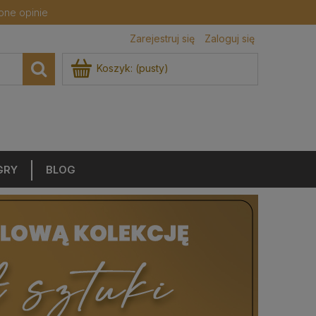
ne opinie
Zarejestruj się
Zaloguj się
Koszyk:
(pusty)
GRY
BLOG