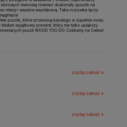
dla dorosłych stanowią również doskonały sposób na
u relacji i wspiera współpracę. Taka rozrywka łączy
siągnięcia.
wykłe puzzle, które przeniosą każdego w zupełnie nowy
liskim wyjątkowy prezent, który nie tylko upiększy
w drewnianych puzzli WOOD YOU DO. Czekamy na Ciebie!
czytaj całość »
czytaj całość »
czytaj całość »