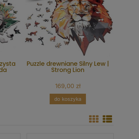
zysta
Puzzle drewniane Silny Lew |
Drew
nda
Strong Lion
Twoje
169,00 zł
do koszyka