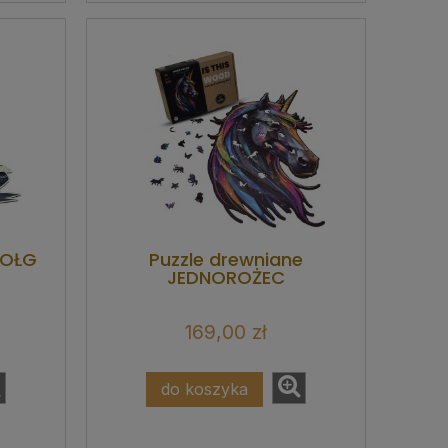
ZOŁG
Puzzle drewniane
JEDNOROŻEC
169,00 zł
do koszyka